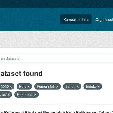
Kumpulan data
Organisasi
dataset found
2020
Kota
Pemerintah
Tahun
Indeks
krasi
Reformasi
ks Reformasi Birokrasi Pemerintah Kota Balikpapan Tahun 