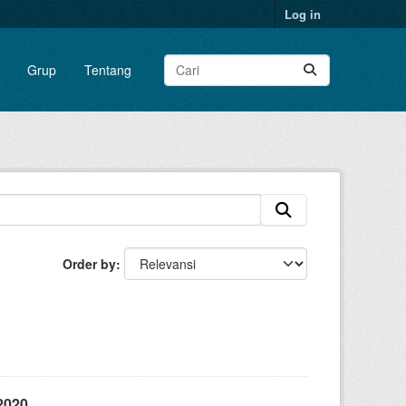
Log in
Grup
Tentang
Order by
2020