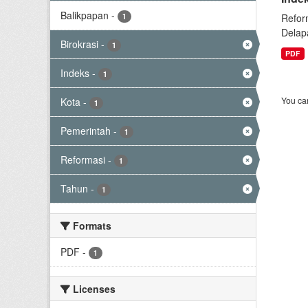
Balikpapan
-
1
Refor
Delap
Birokrasi
-
1
PDF
Indeks
-
1
You can
Kota
-
1
Pemerintah
-
1
Reformasi
-
1
Tahun
-
1
Formats
PDF
-
1
Licenses