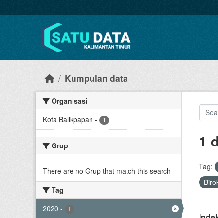
Skip to main content
Kumpulan data
Organisasi
Kota Balikpapan
-
1
1 
Grup
Tag:
There are no Grup that match this search
Biro
Tag
2020
-
1
Inde