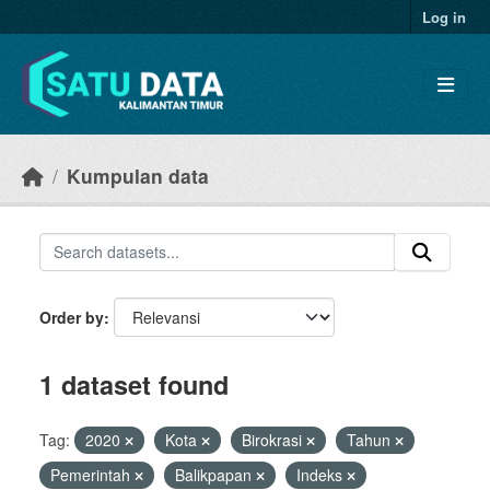
Skip to main content
Log in
Kumpulan data
Order by
1 dataset found
Tag:
2020
Kota
Birokrasi
Tahun
Pemerintah
Balikpapan
Indeks