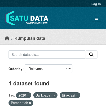
Skip to main content
Log in
Kumpulan data
Order by
1 dataset found
Tag:
2020
Balikpapan
Birokrasi
Pemerintah