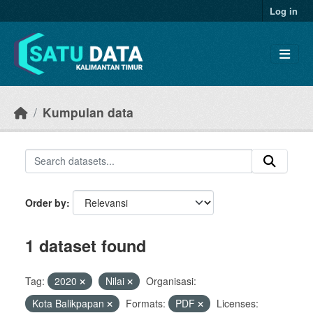
Skip to main content
Log in
Kumpulan data
Order by
1 dataset found
Tag:
2020
Nilai
Organisasi:
Kota Balikpapan
Formats:
PDF
Licenses: