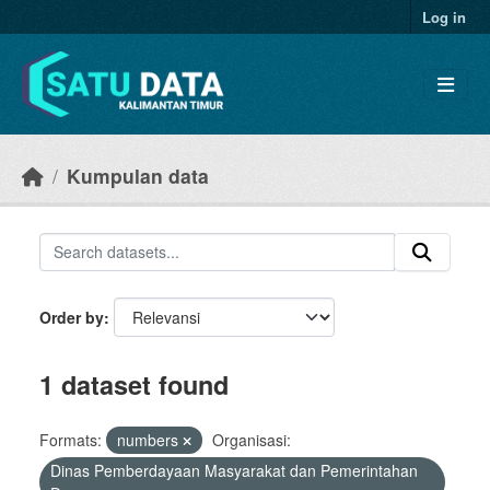
Skip to main content
Log in
Kumpulan data
Order by
1 dataset found
Formats:
numbers
Organisasi:
Dinas Pemberdayaan Masyarakat dan Pemerintahan