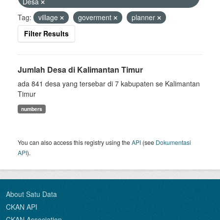
Desa
Tag:
village
goverment
planner
Filter Results
Jumlah Desa di Kalimantan Timur
ada 841 desa yang tersebar di 7 kabupaten se Kalimantan
Timur
numbers
You can also access this registry using the
API
(see
Dokumentasi
API
).
About Satu Data
CKAN API
CKAN Association