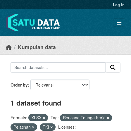
Skip to main content
Log in
Kumpulan data
Order by
1 dataset found
Formats:
XLSX
Tag:
Rencana Tenaga Kerja
Pelatihan
TKI
Licenses: