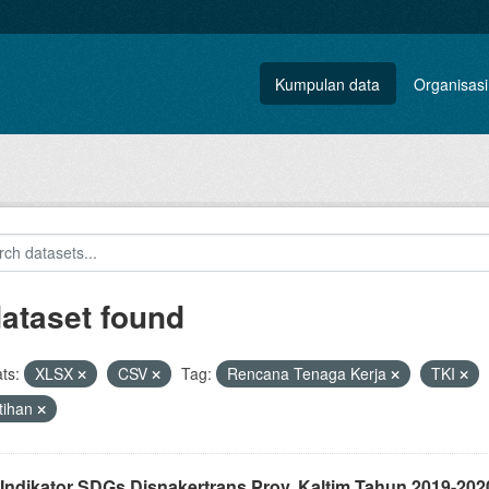
Kumpulan data
Organisasi
dataset found
ts:
XLSX
CSV
Tag:
Rencana Tenaga Kerja
TKI
tihan
 Indikator SDGs Disnakertrans Prov. Kaltim Tahun 2019-202