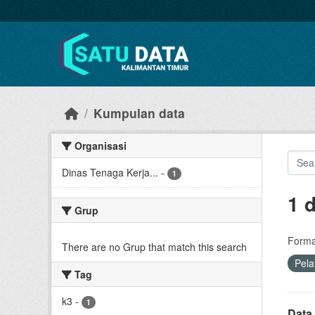
Skip to main content
Kumpulan data
Organisasi
Dinas Tenaga Kerja...
-
1
1 
Grup
Forma
There are no Grup that match this search
Pela
Tag
k3
-
1
Data