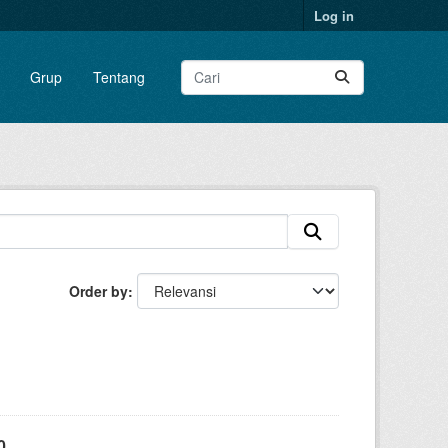
Log in
Grup
Tentang
Order by
0