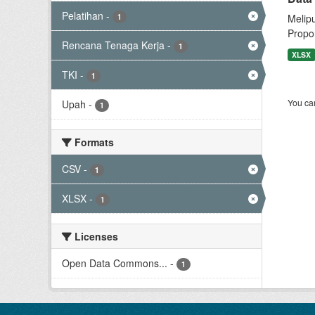
Pelatihan
-
1
Melip
Propor
Rencana Tenaga Kerja
-
1
XLSX
TKI
-
1
You can
Upah
-
1
Formats
CSV
-
1
XLSX
-
1
Licenses
Open Data Commons...
-
1