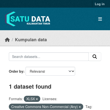
Skip to main content
Log in
Kumpulan data
Order by
1 dataset found
Formats:
XLSX
Licenses:
Creative Commons Non-Commercial (Any)
Tag: