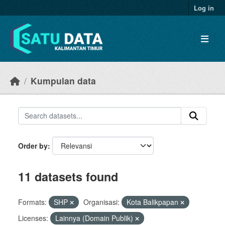
Skip to main content
Log in
Kumpulan data
Order by
11 datasets found
Formats:
SHP
Organisasi:
Kota Balikpapan
Licenses:
Lainnya (Domain Publik)