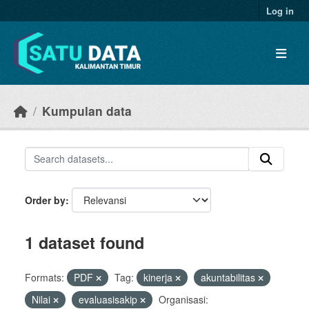
Skip to main content
Log in
Kumpulan data
Order by
1 dataset found
Formats:
PDF
Tag:
kinerja
akuntabilitas
Nilai
evaluasisakip
Organisasi: