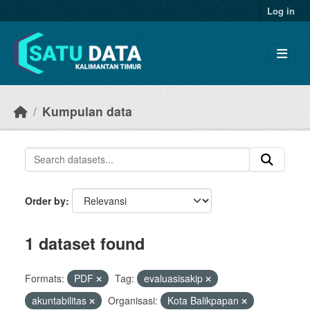
Skip to main content
Log in
Kumpulan data
Order by
1 dataset found
Formats:
PDF
Tag:
evaluasisakip
akuntabilitas
Organisasi:
Kota Balikpapan