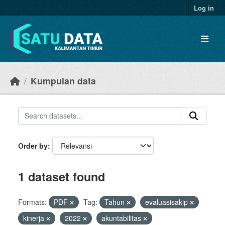
Skip to main content
Log in
Kumpulan data
Order by
1 dataset found
Formats:
PDF
Tag:
Tahun
evaluasisakip
kinerja
2022
akuntabilitas