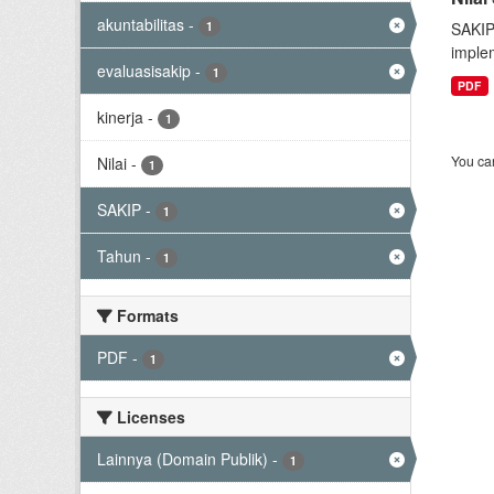
akuntabilitas
-
1
SAKIP
implem
evaluasisakip
-
1
PDF
kinerja
-
1
You can
Nilai
-
1
SAKIP
-
1
Tahun
-
1
Formats
PDF
-
1
Licenses
Lainnya (Domain Publik)
-
1