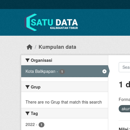
Skip to main content
Kumpulan data
Organisasi
Kota Balikpapan
-
1
1 
Grup
Forma
There are no Grup that match this search
akun
Tag
2022
-
1
Nila