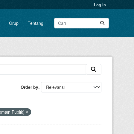
Log in
Grup
Tentang
Order by
omain Publik)