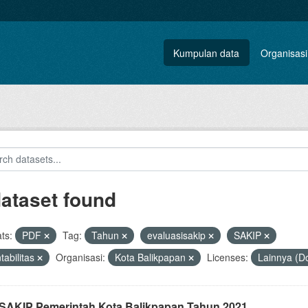
Kumpulan data
Organisasi
dataset found
ts:
PDF
Tag:
Tahun
evaluasisakip
SAKIP
tabilitas
Organisasi:
Kota Balikpapan
Licenses:
Lainnya (D
i SAKIP Pemerintah Kota Balikpapan Tahun 2021