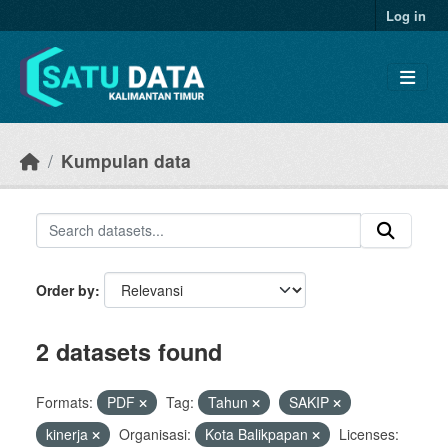
Skip to main content
Log in
Kumpulan data
Order by
2 datasets found
Formats:
PDF
Tag:
Tahun
SAKIP
kinerja
Organisasi:
Kota Balikpapan
Licenses: