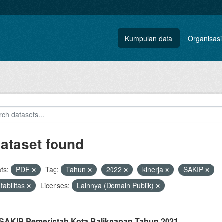
Kumpulan data
Organisasi
dataset found
ts:
PDF
Tag:
Tahun
2022
kinerja
SAKIP
tabilitas
Licenses:
Lainnya (Domain Publik)
i SAKIP Pemerintah Kota Balikpapan Tahun 2021