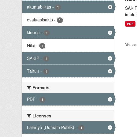
akuntabilitas
-
1
SAKIP
implem
evaluasisakip
-
1
PDF
kinerja
-
1
You can
Nilai
-
1
SAKIP
-
1
Tahun
-
1
Formats
PDF
-
1
Licenses
Lainnya (Domain Publik)
-
1