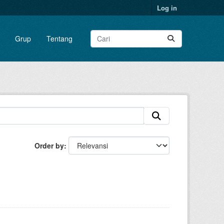
Log in
Grup
Tentang
Order by