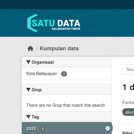
Skip to main content
Kumpulan data
Organisasi
Kota Balikpapan
-
1
1 
Grup
Forma
There are no Grup that match this search
akun
Tag
2022
-
1
Nila