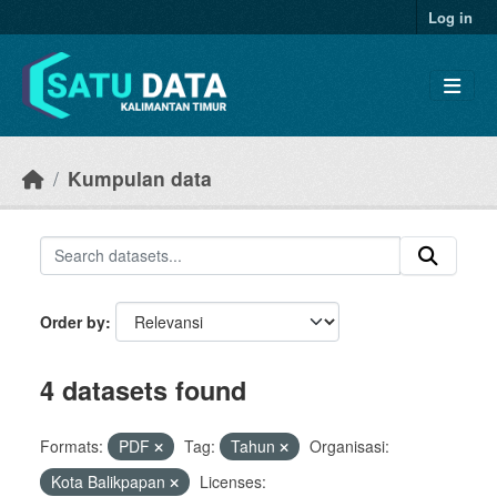
Skip to main content
Log in
Kumpulan data
Order by
4 datasets found
Formats:
PDF
Tag:
Tahun
Organisasi:
Kota Balikpapan
Licenses: