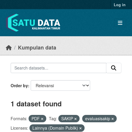
Skip to main content
Log in
Kumpulan data
Order by
1 dataset found
Formats:
PDF
Tag:
SAKIP
evaluasisakip
Licenses:
Lainnya (Domain Publik)