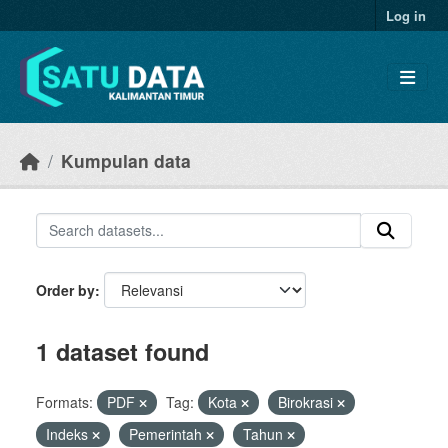
Skip to main content
Log in
Kumpulan data
Order by
1 dataset found
Formats:
PDF
Tag:
Kota
Birokrasi
Indeks
Pemerintah
Tahun