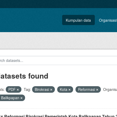
Kumpulan data
Organisasi
datasets found
ts:
PDF
Tag:
Birokrasi
Kota
Reformasi
Organisa
 Balikpapan
ks Reformasi Birokrasi Pemerintah Kota Balikpapan Tahun 