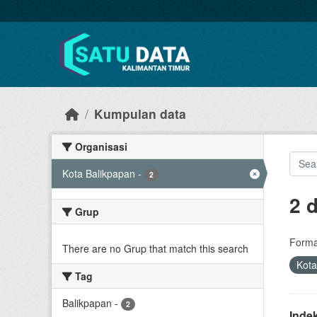
Skip to main content
Kumpulan data
Organisasi
Kota Balikpapan
-
2
2 
Grup
Forma
There are no Grup that match this search
Kota
Tag
Balikpapan
-
2
Inde