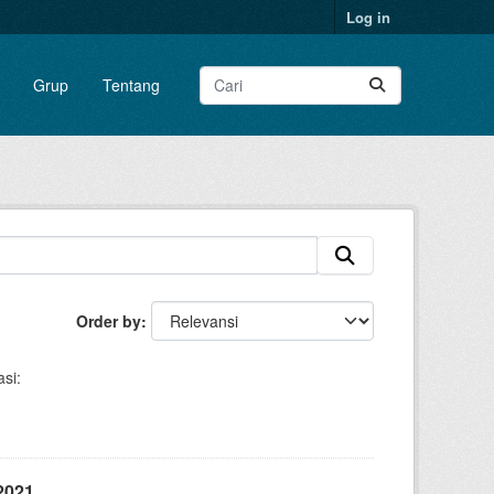
Log in
Grup
Tentang
Order by
si:
2021