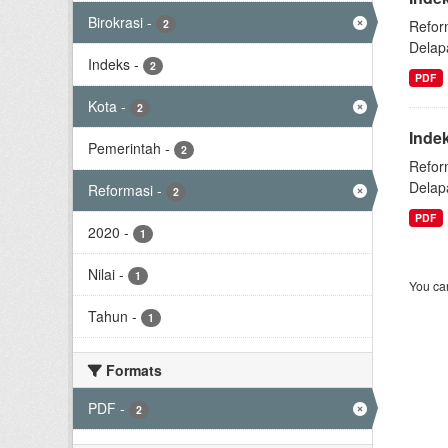
Birokrasi
-
2
Refor
Delap
Indeks
-
2
PDF
Kota
-
2
Inde
Pemerintah
-
2
Refor
Delap
Reformasi
-
2
PDF
2020
-
1
Nilai
-
1
You can
Tahun
-
1
Formats
PDF
-
2