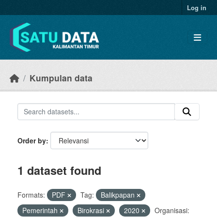
Skip to main content
Log in
Kumpulan data
Order by
1 dataset found
Formats:
PDF
Tag:
Balikpapan
Pemerintah
Birokrasi
2020
Organisasi: