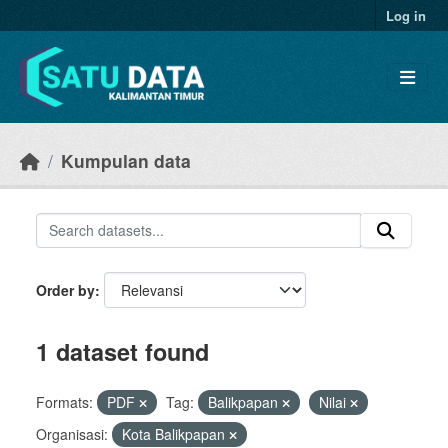
Skip to main content
Log in
Kumpulan data
Order by
1 dataset found
Formats:
PDF
Tag:
Balikpapan
Nilai
Organisasi:
Kota Balikpapan