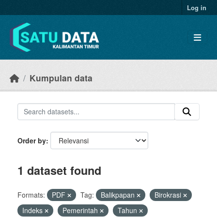
Skip to main content
Log in
Kumpulan data
Order by
1 dataset found
Formats:
PDF
Tag:
Balikpapan
Birokrasi
Indeks
Pemerintah
Tahun