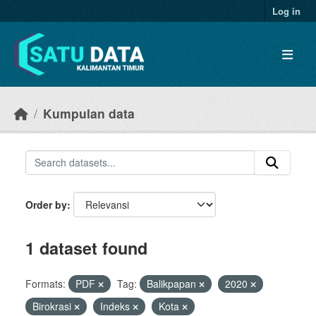
Skip to main content
Log in
Kumpulan data
Order by
1 dataset found
Formats:
PDF
Tag:
Balikpapan
2020
Birokrasi
Indeks
Kota