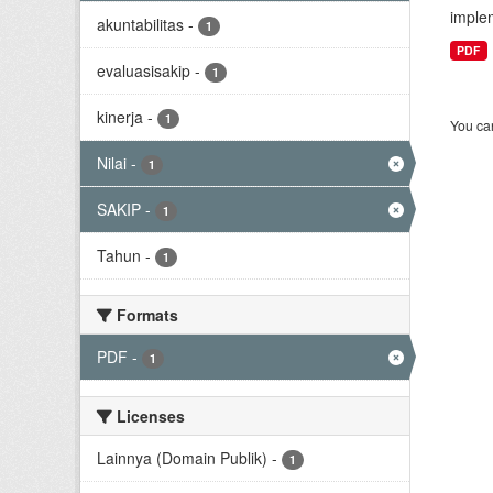
implem
akuntabilitas
-
1
PDF
evaluasisakip
-
1
kinerja
-
1
You can
Nilai
-
1
SAKIP
-
1
Tahun
-
1
Formats
PDF
-
1
Licenses
Lainnya (Domain Publik)
-
1