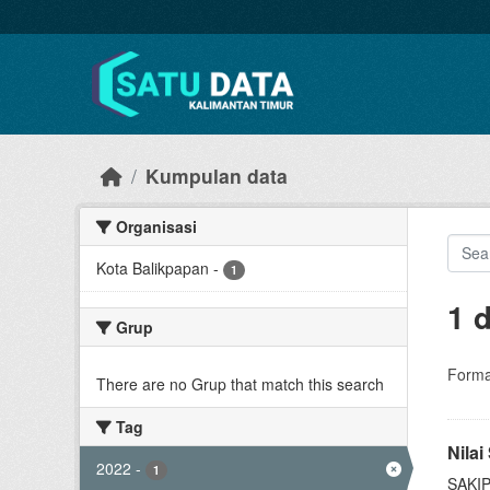
Skip to main content
Kumpulan data
Organisasi
Kota Balikpapan
-
1
1 
Grup
Forma
There are no Grup that match this search
Tag
Nila
2022
-
1
SAKIP