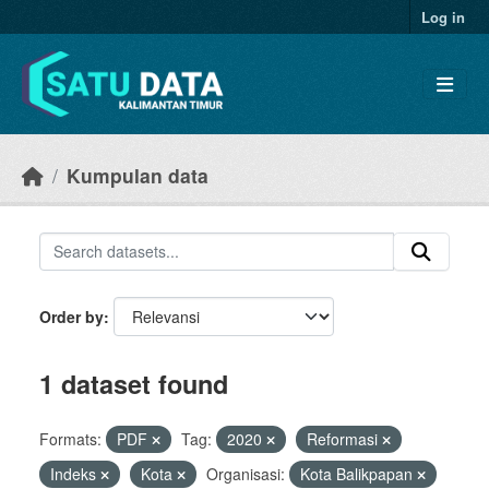
Skip to main content
Log in
Kumpulan data
Order by
1 dataset found
Formats:
PDF
Tag:
2020
Reformasi
Indeks
Kota
Organisasi:
Kota Balikpapan