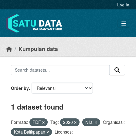
Skip to main content
Log in
Kumpulan data
Order by
1 dataset found
Formats:
PDF
Tag:
2020
Nilai
Organisasi:
Kota Balikpapan
Licenses: