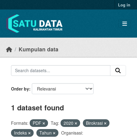
Skip to main content
Log in
Kumpulan data
Order by
1 dataset found
Formats:
PDF
Tag:
2020
Birokrasi
Indeks
Tahun
Organisasi: