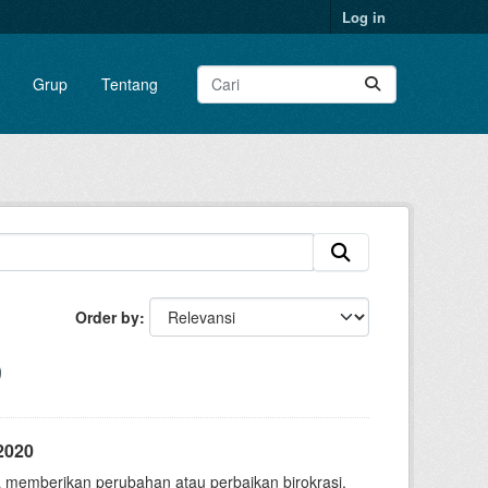
Log in
Grup
Tentang
Order by
2020
 memberikan perubahan atau perbaikan birokrasi.