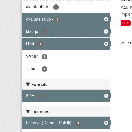
akuntabilitas
-
1
SAKIP
implem
evaluasisakip
-
1
PDF
kinerja
-
1
You can
Nilai
-
1
SAKIP
-
1
Tahun
-
1
Formats
PDF
-
1
Licenses
Lainnya (Domain Publik)
-
1