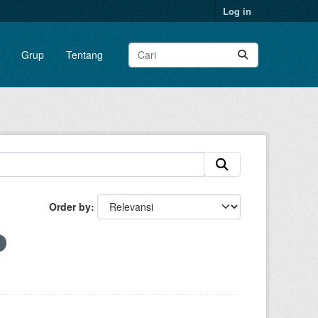
Log in
Grup
Tentang
Order by