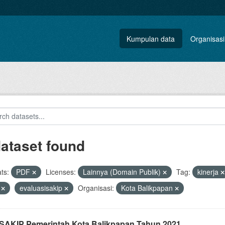
Kumpulan data
Organisasi
dataset found
ts:
PDF
Licenses:
Lainnya (Domain Publik)
Tag:
kinerja
i
evaluasisakip
Organisasi:
Kota Balikpapan
i SAKIP Pemerintah Kota Balikpapan Tahun 2021