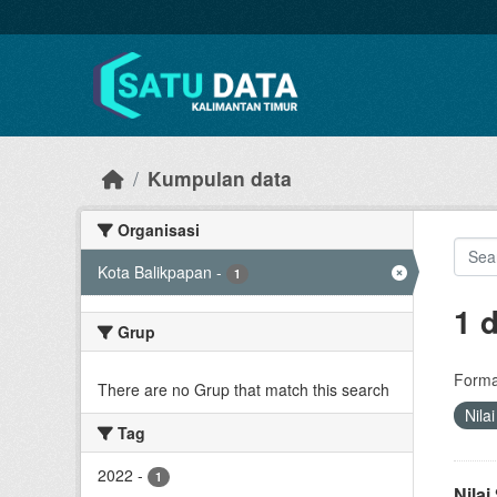
Skip to main content
Kumpulan data
Organisasi
Kota Balikpapan
-
1
1 
Grup
Forma
There are no Grup that match this search
Nila
Tag
2022
-
1
Nila