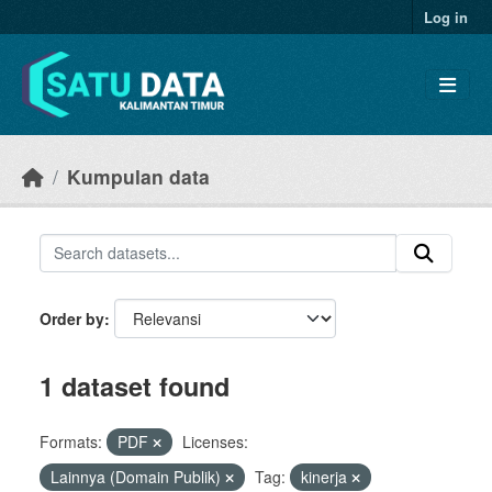
Skip to main content
Log in
Kumpulan data
Order by
1 dataset found
Formats:
PDF
Licenses:
Lainnya (Domain Publik)
Tag:
kinerja