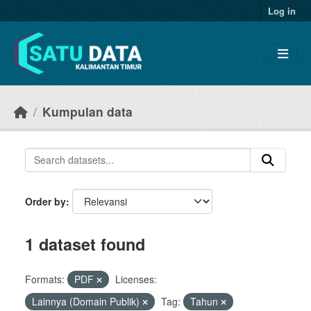
Skip to main content
Log in
Kumpulan data
Order by
1 dataset found
Formats:
PDF
Licenses:
Lainnya (Domain Publik)
Tag:
Tahun