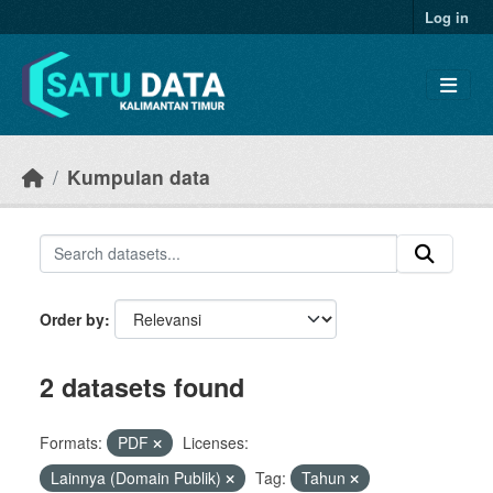
Skip to main content
Log in
Kumpulan data
Order by
2 datasets found
Formats:
PDF
Licenses:
Lainnya (Domain Publik)
Tag:
Tahun