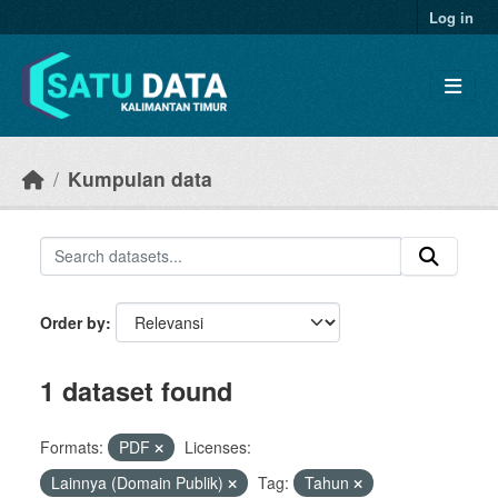
Skip to main content
Log in
Kumpulan data
Order by
1 dataset found
Formats:
PDF
Licenses:
Lainnya (Domain Publik)
Tag:
Tahun