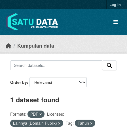
Skip to main content
Log in
Kumpulan data
Order by
1 dataset found
Formats:
PDF
Licenses:
Lainnya (Domain Publik)
Tag:
Tahun