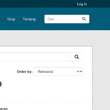
Log in
Grup
Tentang
Order by
2020