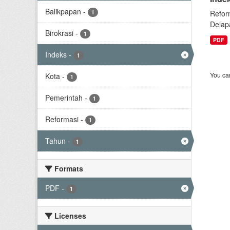
Balikpapan
-
1
Refor
Delap
Birokrasi
-
1
PDF
Indeks
-
1
You can
Kota
-
1
Pemerintah
-
1
Reformasi
-
1
Tahun
-
1
Formats
PDF
-
1
Licenses