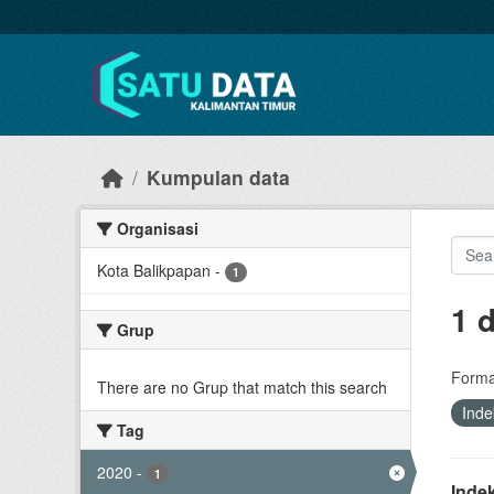
Skip to main content
Kumpulan data
Organisasi
Kota Balikpapan
-
1
1 
Grup
Forma
There are no Grup that match this search
Ind
Tag
2020
-
1
Inde