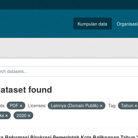
Kumpulan data
Organisasi
dataset found
ts:
PDF
Licenses:
Lainnya (Domain Publik)
Tag:
Tahun
eks
2020
ks Reformasi Birokrasi Pemerintah Kota Balikpapan Tahun 