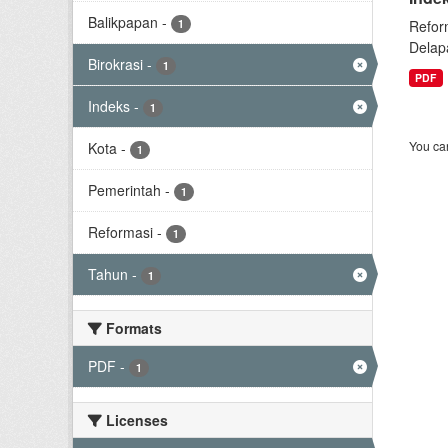
Balikpapan
-
1
Refor
Delap
Birokrasi
-
1
PDF
Indeks
-
1
You can
Kota
-
1
Pemerintah
-
1
Reformasi
-
1
Tahun
-
1
Formats
PDF
-
1
Licenses