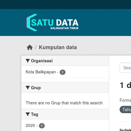
Skip to main content
Kumpulan data
Organisasi
Kota Balikpapan
-
1
1 
Grup
Forma
There are no Grup that match this search
Tah
Tag
2020
-
1
Inde