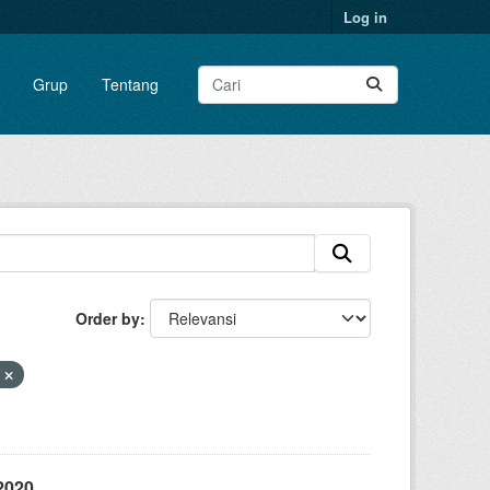
Log in
Grup
Tentang
Order by
i
2020