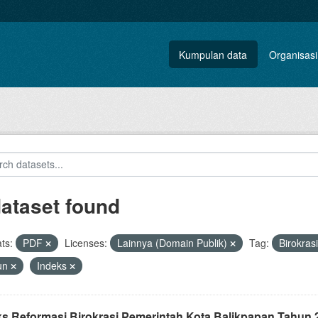
Kumpulan data
Organisasi
dataset found
ts:
PDF
Licenses:
Lainnya (Domain Publik)
Tag:
Birokras
un
Indeks
ks Reformasi Birokrasi Pemerintah Kota Balikpapan Tahun 