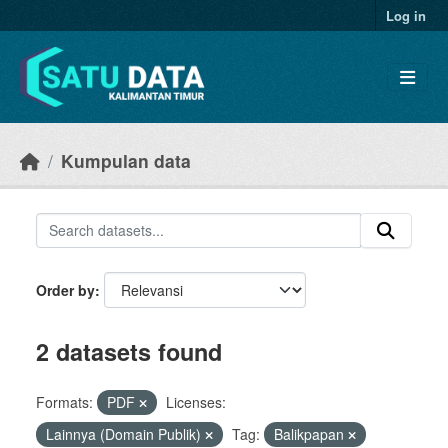
Skip to main content
Log in
Kumpulan data
Order by
2 datasets found
Formats:
PDF
Licenses:
Lainnya (Domain Publik)
Tag:
Balikpapan