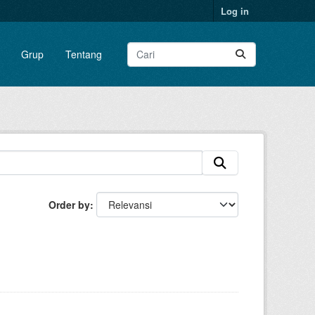
Log in
Grup
Tentang
Order by