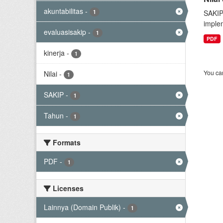
akuntabilitas
-
1
SAKIP
implem
evaluasisakip
-
1
PDF
kinerja
-
1
You can
Nilai
-
1
SAKIP
-
1
Tahun
-
1
Formats
PDF
-
1
Licenses
Lainnya (Domain Publik)
-
1