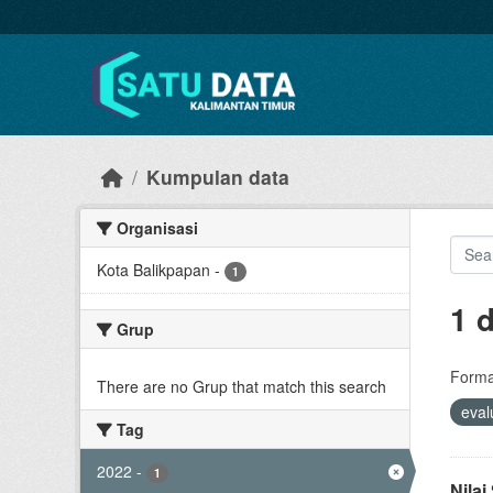
Skip to main content
Kumpulan data
Organisasi
Kota Balikpapan
-
1
1 
Grup
Forma
There are no Grup that match this search
eval
Tag
2022
-
1
Nila