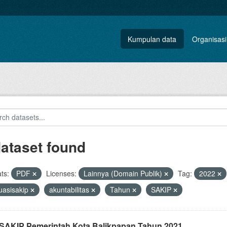
Kumpulan data
Organisasi
dataset found
ts:
PDF
Licenses:
Lainnya (Domain Publik)
Tag:
2022
uasisakip
akuntabilitas
Tahun
SAKIP
i SAKIP Pemerintah Kota Balikpapan Tahun 2021