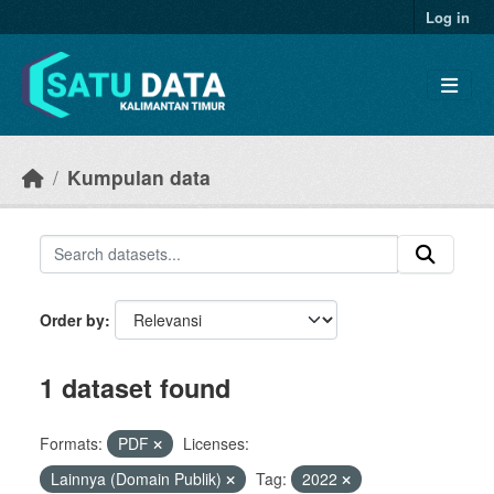
Skip to main content
Log in
Kumpulan data
Order by
1 dataset found
Formats:
PDF
Licenses:
Lainnya (Domain Publik)
Tag:
2022