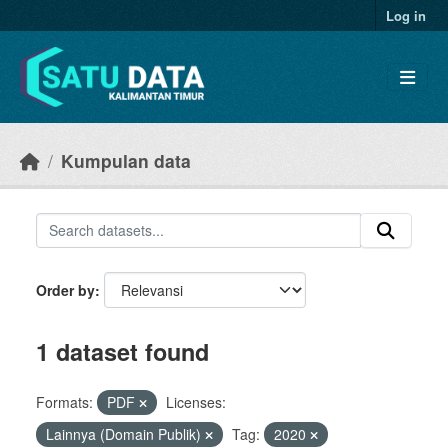
Skip to main content
Log in
Kumpulan data
Order by
1 dataset found
Formats:
PDF
Licenses:
Lainnya (Domain Publik)
Tag:
2020