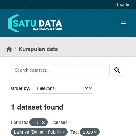
Skip to main content
Log in
Kumpulan data
Order by
1 dataset found
Formats:
PDF
Licenses:
Lainnya (Domain Publik)
Tag:
2020