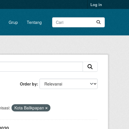
Log in
Grup
Tentang
Order by
isasi:
Kota Balikpapan
2020