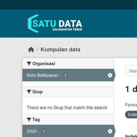
Skip to main content
Kumpulan data
Organisasi
Kota Balikpapan
-
1
1 
Grup
Forma
There are no Grup that match this search
Ind
Tag
2020
-
1
Inde