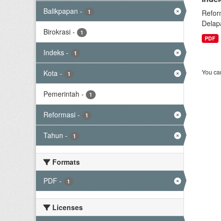
Balikpapan
-
1
Refor
Delap
Birokrasi
-
1
PDF
Indeks
-
1
You can
Kota
-
1
Pemerintah
-
1
Reformasi
-
1
Tahun
-
1
Formats
PDF
-
1
Licenses