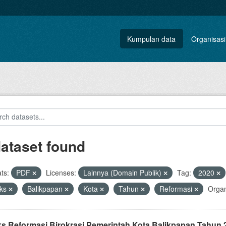
Kumpulan data
Organisasi
dataset found
ts:
PDF
Licenses:
Lainnya (Domain Publik)
Tag:
2020
eks
Balikpapan
Kota
Tahun
Reformasi
Organ
ks Reformasi Birokrasi Pemerintah Kota Balikpapan Tahun 