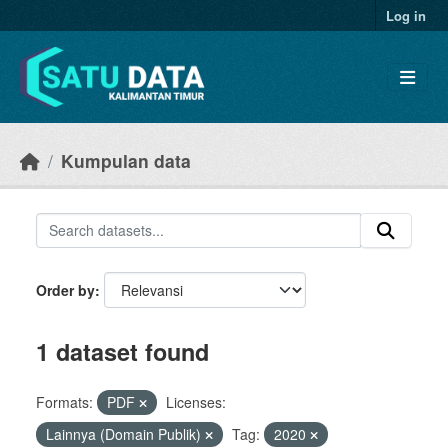
Skip to main content
Log in
Kumpulan data
Order by
1 dataset found
Formats:
PDF
Licenses:
Lainnya (Domain Publik)
Tag:
2020