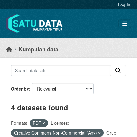
Skip to main content
Log in
Kumpulan data
Order by
4 datasets found
Formats:
PDF
Licenses:
Creative Commons Non-Commercial (Any)
Grup: