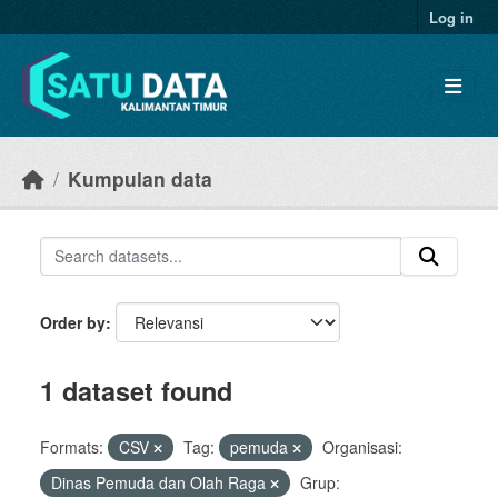
Skip to main content
Log in
Kumpulan data
Order by
1 dataset found
Formats:
CSV
Tag:
pemuda
Organisasi:
Dinas Pemuda dan Olah Raga
Grup: