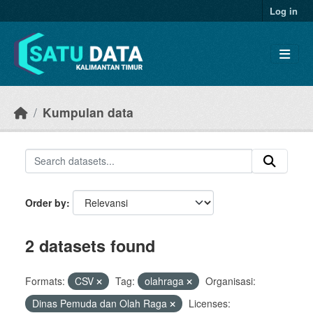
Skip to main content
Log in
Kumpulan data
Order by
2 datasets found
Formats:
CSV
Tag:
olahraga
Organisasi:
Dinas Pemuda dan Olah Raga
Licenses: