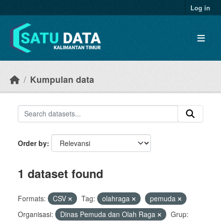
Skip to main content
Log in
Kumpulan data
Order by
1 dataset found
Formats:
CSV
Tag:
olahraga
pemuda
Organisasi:
Dinas Pemuda dan Olah Raga
Grup: