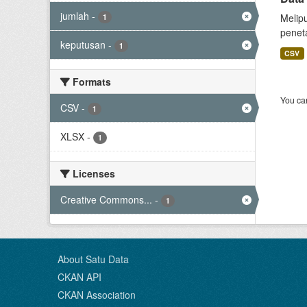
jumlah
-
Melip
1
peneta
keputusan
-
1
CSV
Formats
You can
CSV
-
1
XLSX
-
1
Licenses
Creative Commons...
-
1
About Satu Data
CKAN API
CKAN Association