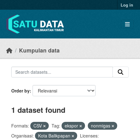
Skip to main content
Log in
Kumpulan data
Order by
1 dataset found
Formats:
CSV
Tag:
ekspor
nonmigas
Organisasi:
Kota Balikpapan
Licenses: