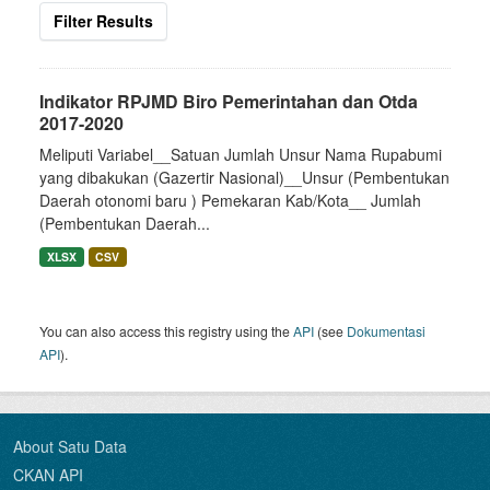
Filter Results
Indikator RPJMD Biro Pemerintahan dan Otda
2017-2020
Meliputi Variabel__Satuan Jumlah Unsur Nama Rupabumi
yang dibakukan (Gazertir Nasional)__Unsur (Pembentukan
Daerah otonomi baru ) Pemekaran Kab/Kota__ Jumlah
(Pembentukan Daerah...
XLSX
CSV
You can also access this registry using the
API
(see
Dokumentasi
API
).
About Satu Data
CKAN API