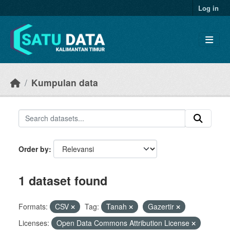
Skip to main content
Log in
Kumpulan data
Order by
1 dataset found
Formats:
CSV
Tag:
Tanah
Gazertir
Licenses:
Open Data Commons Attribution License